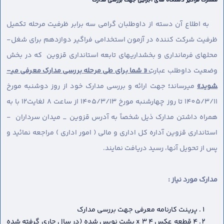
مشترک فراگیر دستگاه های اجرایی جهت بررسی مدارک
به اطلاع آن دسته از داوطلبان گرامی سه برابر ظرفیت مرحله تکمیل
ظرفیت شرکت کننده در آزمون استخدامی فراگیر دوازدهم برای شغل-
محل­های فرمانداری و بخشداریهای تابعه استانداری قزوین که در بخش
وضعیت داوطلب عبارت
« شما برای طی مرحله بررسی مدارک معرفی می­
شوید»
می­رساند
؛
جهت ارائه و بررسی مدارک خود از روز دوشنبه مورخ
1405/3/11 تا روز چهارشنبه مورخ 1405/3/13 از ساعت 8 لغایت12 با به
همراه داشتن مدارک ذیل شخصاً به آدرس قزوین _ میدان سرداران -
استانداری قزوین آداره کل اداری و مالی ( امور اداری ) مراجعه نمائید و
پس از تحویل آنها، رسید دریافت نمایند.
مدارک مورد نیاز :
پرینت کارنامه معرفی جهت بررسی مدارک
4 قطعه عکس 4 x 3 پشت نویس شده (در سال جاری گرفته شده