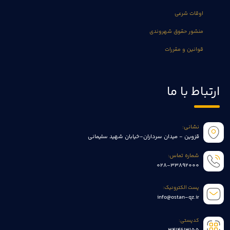
اوقات شرعی
منشور حقوق شهروندی
قوانین و مقررات
ارتباط با ما
نشانی:
قزوین - میدان سرداران-خیابان شهید سلیمانی
شماره تماس:
028-33892000
پست الکترونیک:
info@ostan-qz.ir
کدپستی: