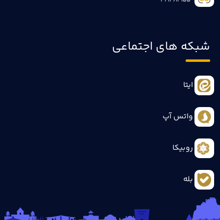
3414613155
شبکه های اجتماعی
ایتا
واتس آپ
روبیکا
بله