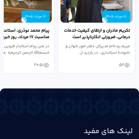
18 مرداد 1405
17 مرداد 1405
تکریم مادران و ارتقای کیفیت خدمات
پیام محمد نوذری، استاندار 
درمانی، ضرورتی انکارناپذیر است
مناسبت ۱۷ مرداد، روز خبرنگار
مریم بیدخام مدیرکل دفتر امور بانوان و
در متن پیام استاندار قزوین آ
خانواده استانداری ، در بازدید از...
«بسم‌الله الرحمن الرحیم» هفد
2051
52
لینک های مفید