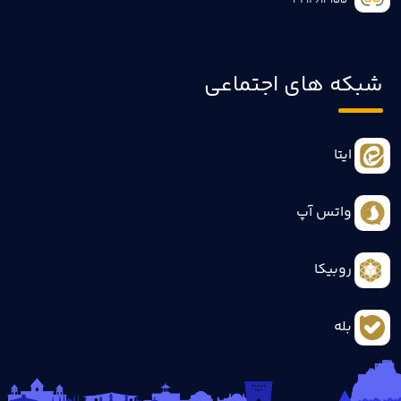
3414613155
شبکه های اجتماعی
ایتا
واتس آپ
روبیکا
بله