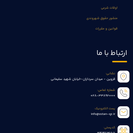
اوقات شرعی
منشور حقوق شهروندی
قوانین و مقررات
ارتباط با ما
نشانی:
قزوین - میدان سرداران-خیابان شهید سلیمانی
شماره تماس:
028-33892000
پست الکترونیک:
info@ostan-qz.ir
کدپستی: