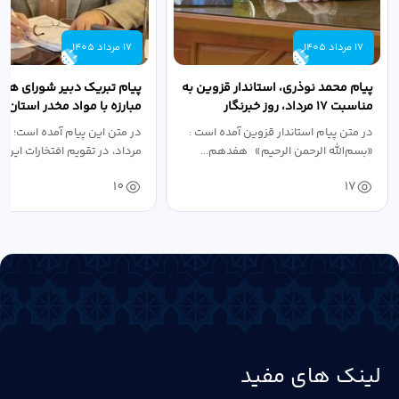
17 مرداد 1405
17 مرداد 1405
پیام محمد نوذری، استاندار قزوین به
پیام تبریک دبیر شورای هم
مناسبت ۱۷ مرداد، روز خبرنگار
مبارزه با مواد مخدر استان ب
مناسبت روز خبرنگار...
در متن پیام استاندار قزوین آمده است :
در متن این پیام آمده است؛ 
«بسم‌الله الرحمن الرحیم» هفدهم...
مرداد، در تقویم افتخارات این س
10
17
لینک های مفید