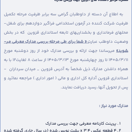
مشترک فراگیر دستگاه های اجرایی جهت بررسی مدارک
به اطلاع آن دسته از داوطلبان گرامی سه برابر ظرفیت مرحله تکمیل
ظرفیت شرکت کننده در آزمون استخدامی فراگیر دوازدهم برای شغل-
محل­های فرمانداری و بخشداریهای تابعه استانداری قزوین که در بخش
وضعیت داوطلب عبارت
« شما برای طی مرحله بررسی مدارک معرفی می­
شوید»
می­رساند
؛
جهت ارائه و بررسی مدارک خود از روز دوشنبه مورخ
1405/3/11 تا روز چهارشنبه مورخ 1405/3/13 از ساعت 8 لغایت12 با به
همراه داشتن مدارک ذیل شخصاً به آدرس قزوین _ میدان سرداران -
استانداری قزوین آداره کل اداری و مالی ( امور اداری ) مراجعه نمائید و
پس از تحویل آنها، رسید دریافت نمایند.
مدارک مورد نیاز :
پرینت کارنامه معرفی جهت بررسی مدارک
4 قطعه عکس 4 x 3 پشت نویس شده (در سال جاری گرفته شده