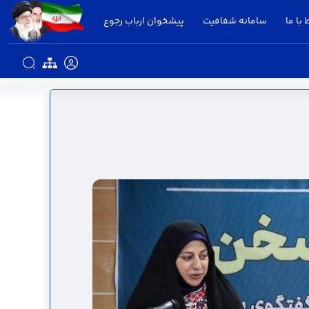
 با ما
سامانه شفافیت
پیشخوان ارباب رجوع
 قزوین