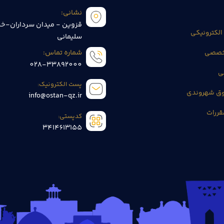
نشانی:
قزوین - میدان سرداران-خی
الکترونیکی
سلیمانی
تخصصی
شماره تماس:
028-33892000
ی
پست الکترونیک:
وق شهروندی
info@ostan-qz.ir
قررات
کدپستی:
3414613155