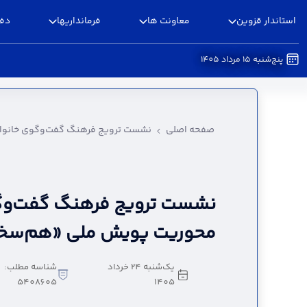
استاندار قزوین
معاونت ها
فرمانداریها
دفا
پنج‌شنبه 15 مرداد 1405
نشست ترویج فرهنگ گفت‌وگوی خانوادگی با محور
صفحه اصلی
نشست ترویج فرهنگ گفت‌وگوی خانواد
نشست ترویج فرهنگ گفت‌وگو
محوریت پویش ملی «هم‌سخن»
یک‌شنبه 24 خرداد
شناسه مطلب:
5408605
1405