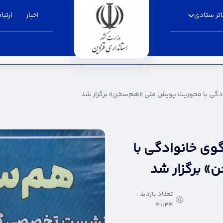
تر ستادی
اخبار
ارتباط
یت پویش ملی «هم‌سخن» برگزار شد - استانداری
گی با محوریت پویش ملی «هم‌سخن» برگزار شد
ی خانوادگی با
 برگزار شد
تعداد بازدید :
41144