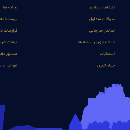
اهداف و وظایف
بیانیه ها
سوالات متداول
پرسشنامه 
ساختار سازمانی
گزارشات 
استانداری در رسانه ها
اوقات شرع
انتصابات
منشور حق
جهاد تبیین
قوانین و م