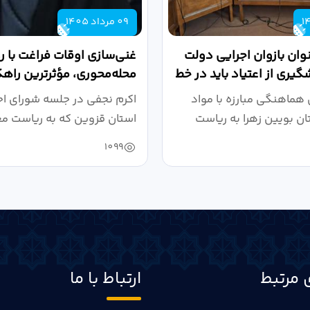
09 مرداد 1405
وان بازوان اجرایی دولت
غنی‌سازی اوقات فراغت با ر
گیری از اعتیاد باید در خط
محله‌محوری، مؤثرترین راهک
پیشگیری از...
هماهنگی مبارزه با مواد
اکرم نجفی در جلسه شورای اج
ن بویین زهرا به ریاست
استان قزوین که به ریاست م
سیاسی، امنیتی و...
1099
 مرتبط
ارتباط با ما