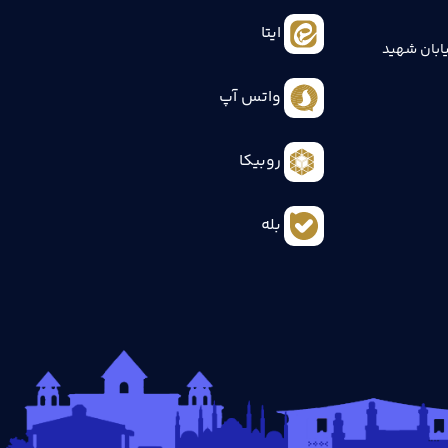
ایتا
ابان شهید
واتس آپ
روبیکا
بله