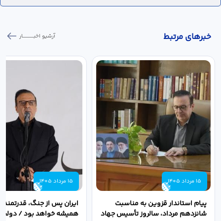
خبر‌های مرتبط
آرشیو اخبـــــــــــار
15 مرداد 1405
15 مرداد 1405
پیام استاندار قزوین به مناسبت
ایران پس از جنگ، قدرتمندتر 
شانزدهم مرداد، سالروز تأسیس جهاد
همیشه خواهد بود / دولت د