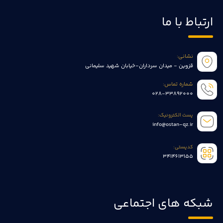
ارتباط با ما
نشانی:
قزوین - میدان سرداران-خیابان شهید سلیمانی
شماره تماس:
028-33892000
پست الکترونیک:
info@ostan-qz.ir
کدپستی:
3414613155
شبکه های اجتماعی