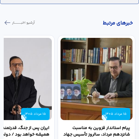
خبر‌های مرتبط
آرشیو اخبـــــــــــار
15 مرداد 1405
15 مرداد 1405
پیام استاندار قزوین به مناسبت
ایران پس از جنگ، قدرتمندتر 
شانزدهم مرداد، سالروز تأسیس جهاد
همیشه خواهد بود / دولت د