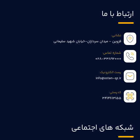
ارتباط با ما
نشانی:
قزوین - میدان سرداران-خیابان شهید سلیمانی
شماره تماس:
028-33892000
پست الکترونیک:
info@ostan-qz.ir
کدپستی:
3414613155
شبکه های اجتماعی