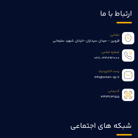
ارتباط با ما
نشانی:
قزوین - میدان سرداران-خیابان شهید سلیمانی
شماره تماس:
028-33892000
پست الکترونیک:
info@ostan-qz.ir
کدپستی:
3414613155
شبکه های اجتماعی