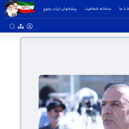
 با ما
سامانه شفافیت
پیشخوان ارباب رجوع