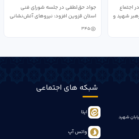
ر اجتماع
جواد حق‌لطفی در جلسه شورای فنی
هبر شهید و
استان قزوین افزود: نیروهای آتش‌نشانی
طی سال...
345
شبکه های اجتماعی
ایتا
ابان شهید
واتس آپ