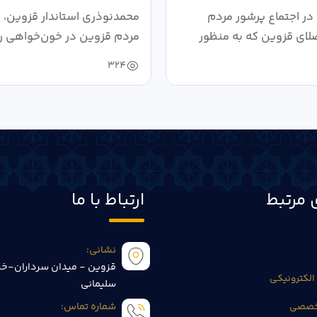
،...
در اجتماع پرشور مردم
محمدنوذری استاندار قزوین، د
لای قزوین که به منظور
مردم قزوین در خون‌خواهی ر
.
حمایت...
324
 مرتبط
ارتباط با ما
نشانی:
قزوین - میدان سرداران-خی
الکترونیکی
سلیمانی
تخصصی
شماره تماس: