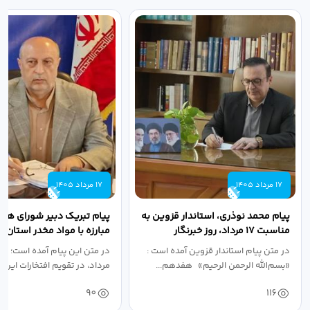
17 مرداد 1405
17 مرداد 1405
پیام محمد نوذری، استاندار قزوین به
پیام تبریک دبیر شورای هم
مناسبت ۱۷ مرداد، روز خبرنگار
مبارزه با مواد مخدر استان ب
مناسبت روز خبرنگار...
در متن پیام استاندار قزوین آمده است :
در متن این پیام آمده است؛ 
«بسم‌الله الرحمن الرحیم» هفدهم...
مرداد، در تقویم افتخارات این س
90
116