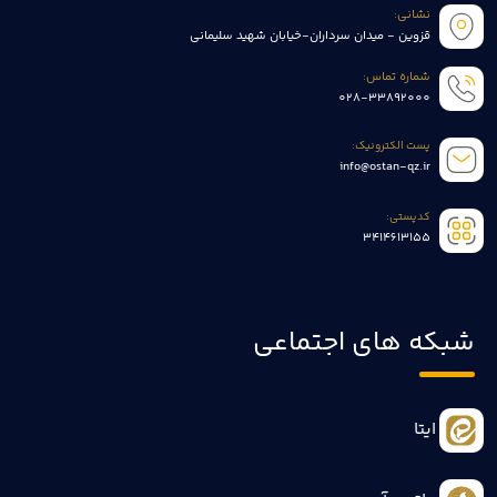
نشانی:
قزوین - میدان سرداران-خیابان شهید سلیمانی
شماره تماس:
028-33892000
پست الکترونیک:
info@ostan-qz.ir
کدپستی:
3414613155
شبکه های اجتماعی
ایتا