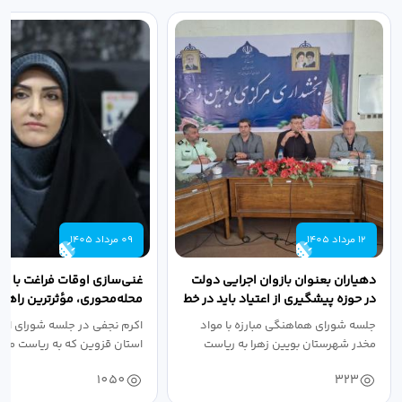
12 مرداد 1405
09 مرداد 1405
دهیاران بعنوان بازوان اجرایی دولت
غنی‌سازی اوقات فراغت با رو
در حوزه پیشگیری از اعتیاد باید در خط
محله‌محوری، مؤثرترین راهکا
مقدم...
پیشگیری از...
جلسه شورای هماهنگی مبارزه با مواد
اکرم نجفی در جلسه شورای اجت
مخدر شهرستان بویین زهرا به ریاست
استان قزوین که به ریاست معا
صالحی...
سیاسی، امنیتی و...
1050
323