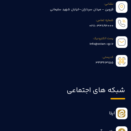
نشانی:
قزوین - میدان سرداران-خیابان شهید سلیمانی
شماره تماس:
028-33892000
پست الکترونیک:
info@ostan-qz.ir
کدپستی:
3414613155
شبکه های اجتماعی
ایتا