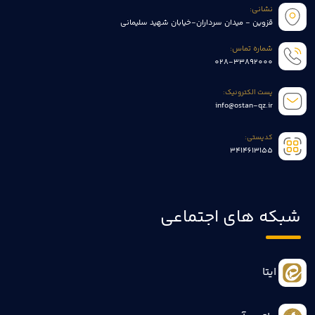
نشانی:
قزوین - میدان سرداران-خیابان شهید سلیمانی
شماره تماس:
028-33892000
پست الکترونیک:
info@ostan-qz.ir
کدپستی:
3414613155
شبکه های اجتماعی
ایتا