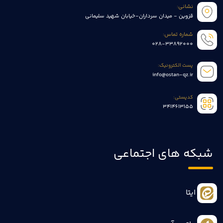
نشانی:
قزوین - میدان سرداران-خیابان شهید سلیمانی
شماره تماس:
028-33892000
پست الکترونیک:
info@ostan-qz.ir
کدپستی:
3414613155
شبکه های اجتماعی
ایتا