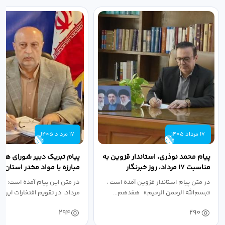
17 مرداد 1405
17 مرداد 1405
پیام محمد نوذری، استاندار قزوین به
پیام تبریک دبیر شورای هم
مناسبت ۱۷ مرداد، روز خبرنگار
مبارزه با مواد مخدر استان ب
مناسبت روز خبرنگار...
در متن پیام استاندار قزوین آمده است :
در متن این پیام آمده است؛ 
«بسم‌الله الرحمن الرحیم» هفدهم...
مرداد، در تقویم افتخارات این س
294
290