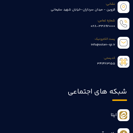
نشانی:
قزوین - میدان سرداران-خیابان شهید سلیمانی
شماره تماس:
028-33892000
پست الکترونیک:
info@ostan-qz.ir
کدپستی:
3414613155
شبکه های اجتماعی
ایتا