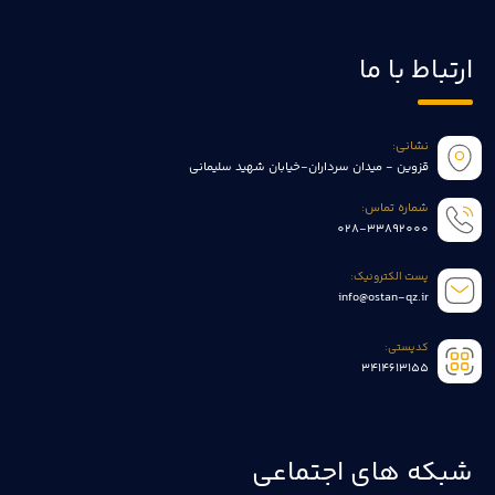
ارتباط با ما
نشانی:
قزوین - میدان سرداران-خیابان شهید سلیمانی
شماره تماس:
028-33892000
پست الکترونیک:
info@ostan-qz.ir
کدپستی:
3414613155
شبکه های اجتماعی