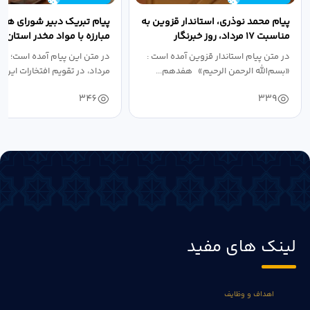
پیام محمد نوذری، استاندار قزوین به
پیام تبریک دبیر شورای هم
مناسبت ۱۷ مرداد، روز خبرنگار
مبارزه با مواد مخدر استان ب
مناسبت روز خبرنگار...
در متن پیام استاندار قزوین آمده است :
در متن این پیام آمده است؛ 
«بسم‌الله الرحمن الرحیم» هفدهم...
مرداد، در تقویم افتخارات این س
346
339
لینک های مفید
اهداف و وظایف