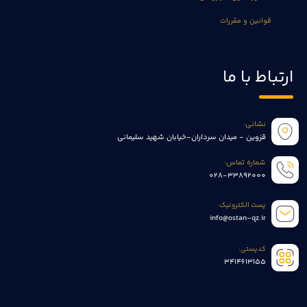
قوانین و مقررات
ارتباط با ما
نشانی:
قزوین - میدان سرداران-خیابان شهید سلیمانی
شماره تماس:
028-33892000
پست الکترونیک:
info@ostan-qz.ir
کدپستی:
3414613155