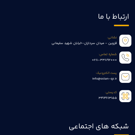
ارتباط با ما
نشانی:
قزوین - میدان سرداران-خیابان شهید سلیمانی
شماره تماس:
028-33892000
پست الکترونیک:
info@ostan-qz.ir
کدپستی:
3414613155
شبکه های اجتماعی