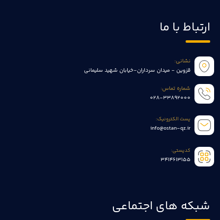
ارتباط با ما
نشانی:
قزوین - میدان سرداران-خیابان شهید سلیمانی
شماره تماس:
028-33892000
پست الکترونیک:
info@ostan-qz.ir
کدپستی:
3414613155
شبکه های اجتماعی