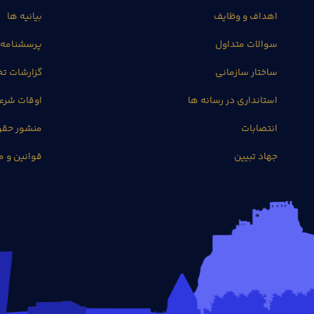
اهداف و وظایف
بیانیه ها
سوالات متداول
پرسشنامه 
ساختار سازمانی
گزارشات 
استانداری در رسانه ها
اوقات شرع
انتصابات
منشور حق
جهاد تبیین
قوانین و م