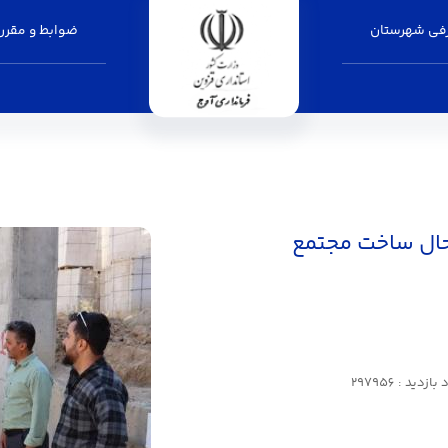
فی شهرستان
ضوابط و مقرر
ر حال ساخت مجتمع
ازدید : 297956