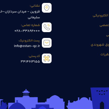
نشانی:
قزوین - میدان سرداران-خی
الکترونیکی
سلیمانی
تخصصی
شماره تماس:
028-33892000
ی
پست الکترونیک:
وق شهروندی
info@ostan-qz.ir
قررات
کدپستی:
3414613155