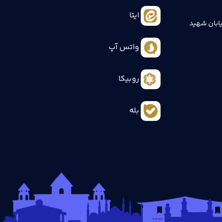
ایتا
ابان شهید
واتس آپ
روبیکا
بله