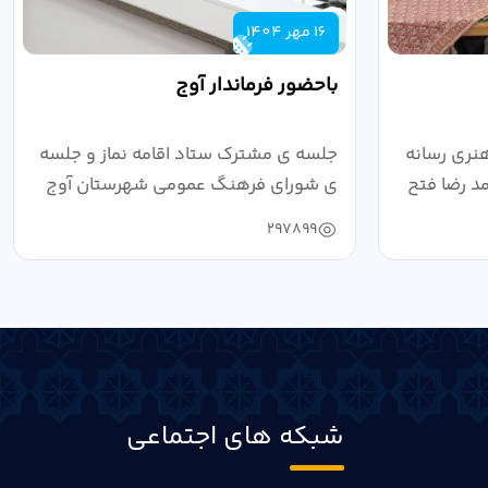
16 مهر 1404
باحضور فرماندار آوج
نری رسانه
جلسه ی مشترک ستاد اقامه نماز و جلسه
د رضا فتح
ی شورای فرهنگ عمومی شهرستان آوج
به ریاست...
297899
شبکه های اجتماعی