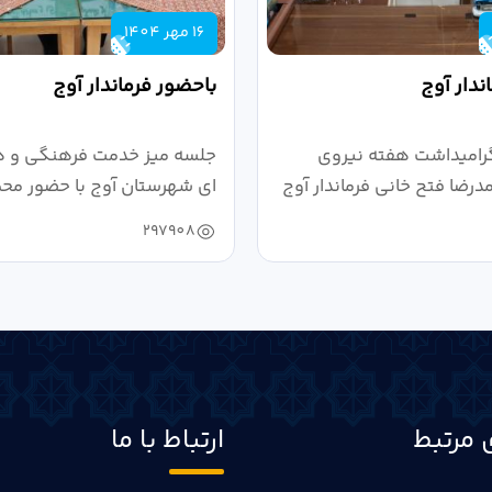
16 مهر 1404
ندار آوج
باحضور فرماندار آوج
رامیداشت هفته نیروی
جلسه میز خدمت فرهنگی و ه
رضا فتح خانی فرماندار آوج
ای شهرستان آوج با حضور محم
خانی...
297908
 مرتبط
ارتباط با ما