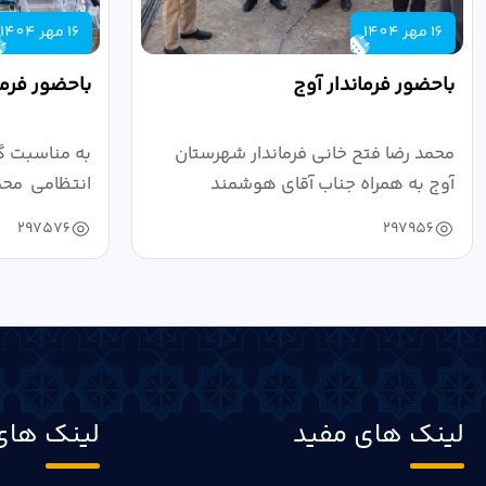
16 مهر 1404
16 مهر 1404
باحضور فرماندار آوج
باحضور فرما
محمد رضا فتح خانی فرماندار شهرستان
به مناسبت گ
آوج به همراه جناب آقای هوشمند
انتظامی محمد
مدیرکل فرهنگ...
به...
297576
297956
لینک های مفید
لینک های