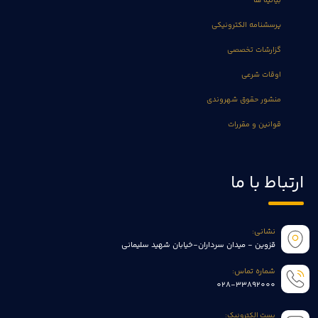
بیانیه ها
پرسشنامه الکترونیکی
گزارشات تخصصی
اوقات شرعی
منشور حقوق شهروندی
قوانین و مقررات
ارتباط با ما
نشانی:
قزوین - میدان سرداران-خیابان شهید سلیمانی
شماره تماس:
028-33892000
پست الکترونیک: