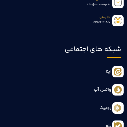
info@ostan-qz.ir
کدپستی:
3414613155
شبکه های اجتماعی
ایتا
واتس آپ
روبیکا
بله