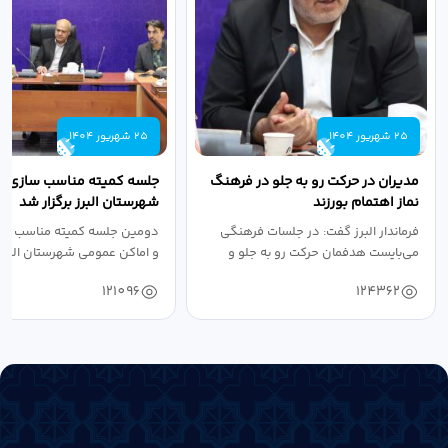
25 شهریور 1404
25 شهریور 1404
مدیران در حرکت رو به جلو در فرهنگ
جلسه کمیته مناسب سازی مع
نماز اهتمام بورزند
شهرستان البرز برگزار شد
فرماندار البرز گفت: در جلسات فرهنگی
دومین جلسه کمیته مناسب ساز
می‌بایست هدفمان حرکت رو به جلو و
و اماکن عمومی شهرستان البرز
دستیابی...
۱۴۰۴ به...
121096
124362