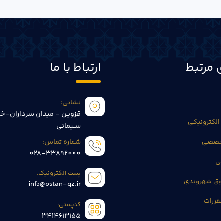
 مرتبط
ارتباط با ما
نشانی:
قزوین - میدان سرداران-خی
الکترونیکی
سلیمانی
تخصصی
شماره تماس:
028-33892000
ی
پست الکترونیک:
وق شهروندی
info@ostan-qz.ir
قررات
کدپستی:
3414613155