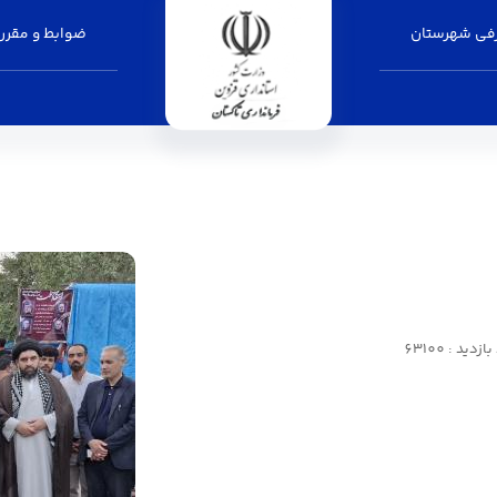
فی شهرستان
ضوابط و مقرر
ان
زدید : 63100