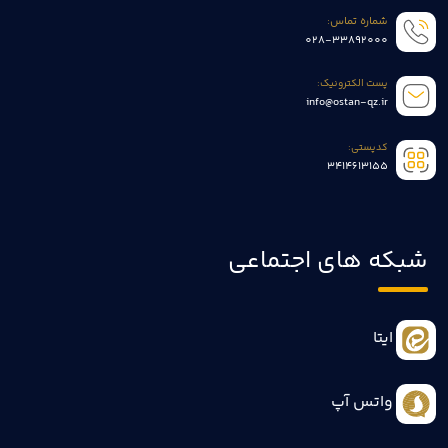
شماره تماس:
028-33892000
پست الکترونیک:
info@ostan-qz.ir
کدپستی:
3414613155
شبکه های اجتماعی
ایتا
واتس آپ