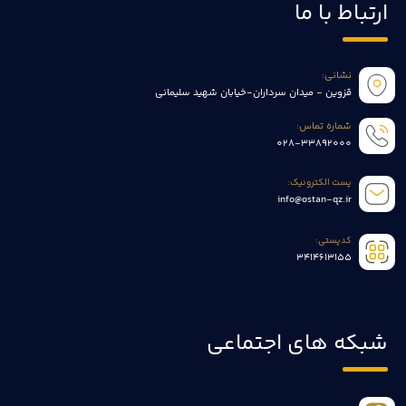
ارتباط با ما
نشانی:
قزوین - میدان سرداران-خیابان شهید سلیمانی
شماره تماس:
028-33892000
پست الکترونیک:
info@ostan-qz.ir
کدپستی:
3414613155
شبکه های اجتماعی