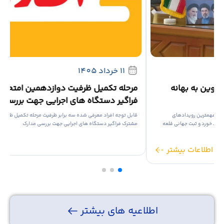
27 تیر 1405
یادداشتی از محمد نوذری استاندار قزوین به بهانه
م
برگزاری اجلاس کمیته میراث...
ف
«به نام خداوند بخشاینده مهربان» در روزهای آینده یکی از مهمترین رویدادهای
ق
فرهنگی ، اجتماعی و اقتصادی برای قزوین تاریخی رقم خواهد خورد و ثبت جهانی قلعه
م
های الموت در کمیته میراث...
اطلاعات بیشتر
اطلاعیه های بیشتر