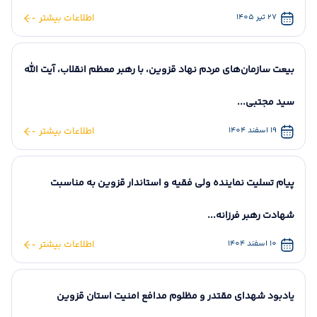
طلایه‌داران...
جهاد دانشگاهی
میدان نبرد اقتصادی،.
تشکیل جهاد دانش
«بسم‌الله الرحمن الرحیم»
سیاوش طاهرخانی فرماندار قزوین
محمد نوذری در اجتما
فرماندار شهرستان قز
27 تیر 1405
اطلاعات بیشتر
شانزدهم مرداد، سالروز تأسیس
در پیامی به مناسبت فرارسیدن ۱۷
به مناسبت ۱۶ مر
مردم قزوین در مصلا
مرداد، روز...
جهاد دانشگاهی،...
تشکیل جهاد...
به منظور خون‌خواهی.
236
19
221
14
بیعت سازمان‌های مردم نهاد قزوین، با رهبر معظم انقلاب، آیت الله
سید مجتبی...
19 اسفند 1404
اطلاعات بیشتر
دیدار استاندار قزوین با خانواده شهید امیر زمانی در
سگز آباد
پیام تسلیت نماینده ولی فقیه و استاندار قزوین به مناسبت
شهادت رهبر فرزانه...
10 اسفند 1404
اطلاعات بیشتر
یادبود شهدای مقتدر و مظلوم مدافع امنیت استان قزوین