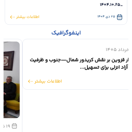
_1404.10.25
25 دی 1404
اطلاعات بیشتر
اینفوگرافیک
حضور استاندار قزوین در مراسم یادبود شهیده حنانه علیزاده
01 خرداد 1405
استاندار قزوین بر نقش کریدور شمال—جنوب و ظرفیت
منطقه آزاد انزلی برای تسهیل...
اطلاعات بیشتر
📸 دیدار استاندار قزوین با خانواده شهید کاپیتان محمد عزیزی