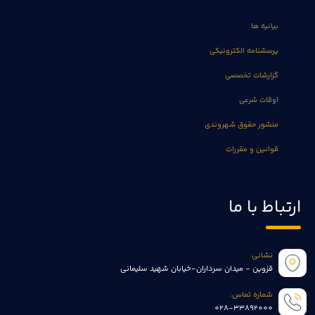
بیانیه ها
پرسشنامه الکترونیکی
گزارشات تخصصی
اوقات شرعی
منشور حقوق شهروندی
قوانین و مقررات
ارتباط با ما
نشانی:
قزوین - میدان سرداران-خیابان شهید سلیمانی
شماره تماس:
028-33892000