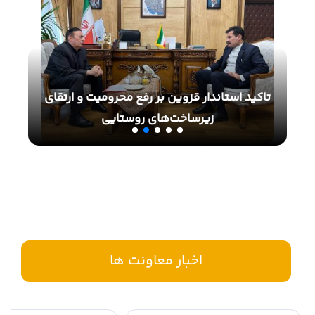
ر
است
تاکید استاندار قزوین بر رفع محرومیت و ارتقای
زیرساخت‌های روستایی
اخبار معاونت ها
اخبار