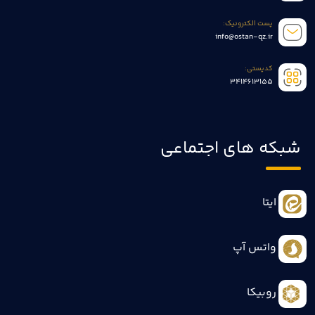
پست الکترونیک:
info@ostan-qz.ir
کدپستی:
3414613155
شبکه های اجتماعی
ایتا
واتس آپ
روبیکا