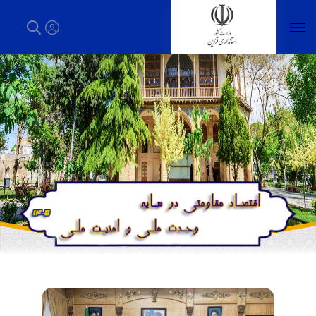
استاندار قزوین - استانداری قزوین