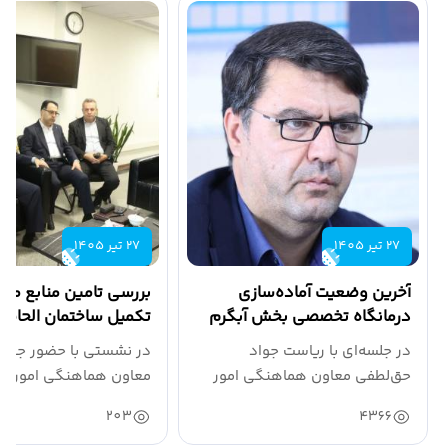
اخبار فرمانداری ها
گالری چندرسانه ای
27 تیر 1405
27 تیر 1405
آخرین وضعیت آماده‌سازی
بررسی تامین منابع مالی
درمانگاه تخصصی بخش آبگرم
تکمیل ساختمان الحاقی
بررسی شد
بیمارستان شهید رجایی
در جلسه‌ای با ریاست جواد
در نشستی با حضور جواد
حق‌لطفی معاون هماهنگی امور
معاون هماهنگی امور عم
عمرانی استاندار و با حضور...
استاندار قزوین، علی...
203
4366