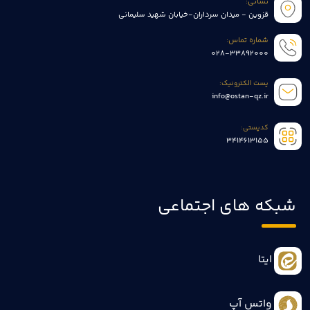
نشانی:
قزوین - میدان سرداران-خیابان شهید سلیمانی
شماره تماس:
028-33892000
پست الکترونیک:
info@ostan-qz.ir
کدپستی:
3414613155
شبکه های اجتماعی
ایتا
واتس آپ