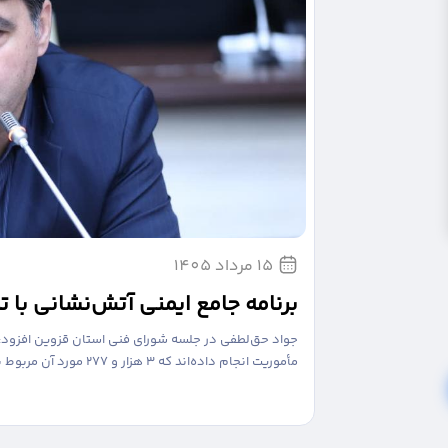
30 تیر 1405
ود
سه شهر قزوین در طرح ملی شناسای
جواد حق‌لطفی در جلسه شورای فنی استان قزوین افزود: نیروهای آتش‌نشانی طی سال گذشته در مجموع ۷ هزار و ۳۷۸
معاون هماهنگی امور عمرانی استاندار قزوین از امضای ت
صنعتی امیرکبیر خبر داد و گفت: در قالب این تفاهم‌نامه،
طلاعات بیشتر