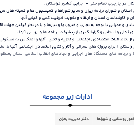
تان در چارچوب نظام فني – اجرايي كشور دراستان .
ي استان و شوراي برنامه ريزي و ساير شوراها و كميسيون ها و كميته هاي مر
ان و كارشناسان استان و ارتقاء و تقويت ظرفيت كمي و كيفي آنها
دی و عمرانی با توجه به تجارب و ضرورتها و نيازها و با در نظر گرفتن جهات
) ملی و استانی و گزارشگيری از پيشرفت برنامه ها و ارزيابی آنها .
از لحاظ اثرات اقتصادی , اجتماعی و تجزيه و تحليل آنها و انعکاس به مسئولين
 راستای اجرای پروژه های عمرانی و آثار و نتايج اقتصادی اجتماعی آنها به من
ا و برنامه های دستگاه های اجرايی و نهادهای انقلاب اسلامی استان بمنظور 
ادارات زیر مجموعه
امور روستایی و شوراها
دفتر مدیریت بحران