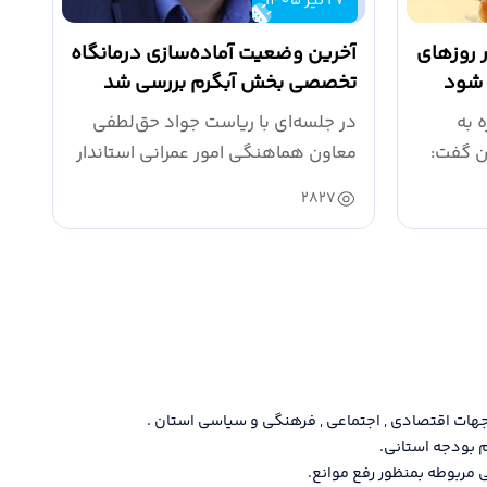
27 تیر 1405
 روزهای
آخرین وضعیت آماده‌سازی درمانگاه
 شود
تخصصی بخش آبگرم بررسی شد
ه به
در جلسه‌ای با ریاست جواد حق‌لطفی
ن گفت:
معاون هماهنگی امور عمرانی استاندار
و با حضور...
2827
ن جهات اقتصادی , اجتماعی , فرهنگی و سياسی استان .
- م
م بودجه استانی.
- ت
 مربوطه بمنظور رفع موانع.
- ن