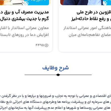
30 تیر 1405
زوین در طرح ملی
مدیریت مصرف آب و برق در
 رفع نقاط حادثه‌خیز
گرم با جدیت بیشتری دنبال
دند
هنگی امور عمرانی استاندار
معاون عمرانی استاندار با اشار
مضای تفاهم‌نامه‌ای میان
افزایش دما در روزهای تابستا
شرایط...
4495
شرح وظایف
اي اقتصادی و عمرانی با توجه به تجارب و ضرورتها و نيازها و با در نظر گرفت
ئي هاي سرمايه اي و پيشرفت برنامه ها وطرحهای دستگاه های اجرائی تابع نظا
 هاي عمراني روستاها و شهرها و اعلام عدم پيشرفت آنها به سازمانهاي اجرائي