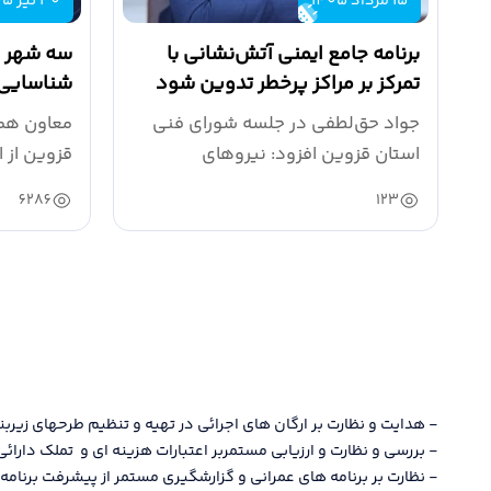
15 مرداد 1405
30 تیر 1405
برنامه جامع ایمنی آتش‌نشانی با
سه شهر ق
تمرکز بر مراکز پرخطر تدوین شود
شناسایی و
انتخاب ش
جواد حق‌لطفی در جلسه شورای فنی
معاون هما
استان قزوین افزود: نیروهای
قزوین از ا
آتش‌نشانی طی سال...
اتحادیه...
6286
123
- هدايت و نظارت بر ارگان های اجرائی در تهيه و تنظيم طرحهای زيربن
- بررسي و نظارت و ارزيابی مستمربر اعتبارات هزينه ای و تملك دارا
- نظارت بر برنامه هاي عمراني و گزارشگيري مستمر از پيشرفت برنامه