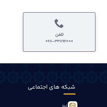
تلفن
028-33892000
شبکه های اجتماعی
ایتا