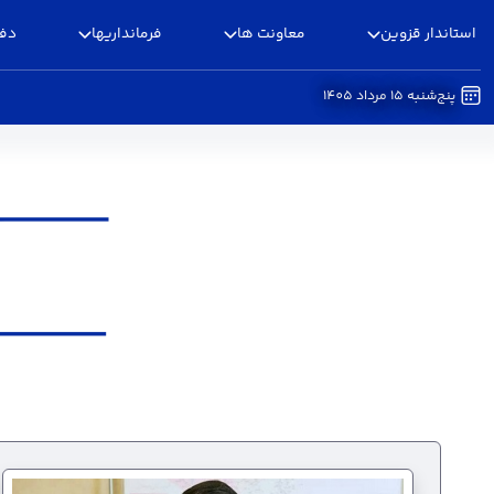
استاندار قزوین
معاونت ها
فرمانداریها
دفا
پنج‌شنبه 15 مرداد 1405
معاونت هماهنگی امور عمرانی - استانداری قزوین