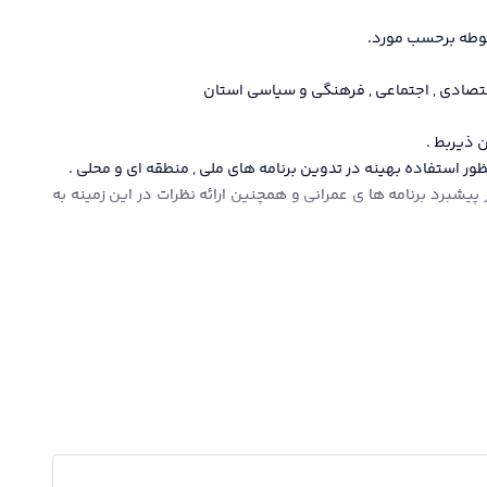
ها د
بوطه برحسب مورد.
- ه
- ن
 اقتصادی , اجتماعی , فرهنگی و سياسی استان
- بر
- ا
 ذيربط .
- بر
ظور استفاده بهينه در تدوين برنامه های ملی , منطقه ای و محلی .
- ن
پيشبرد برنامه ها ی عمرانی و همچنين ارائه نظرات در اين زمينه به
- ت
- م