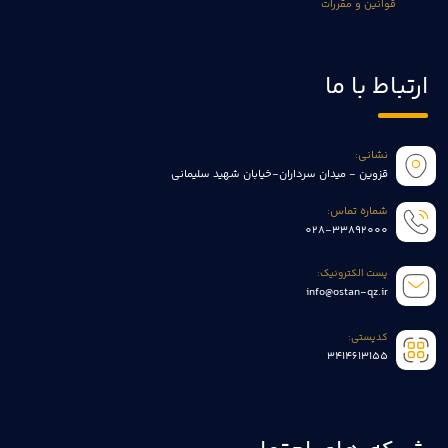
قوانین و مقررات
ارتباط با ما
نشانی:
قزوین - میدان سرداران-خیابان شهید سلیمانی
شماره تماس:
028-33892000
پست الکترونیک:
info@ostan-qz.ir
کدپستی:
3414613155