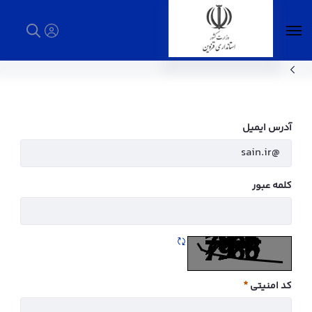
نقشه سایت - استانداری قزوین
آدرس ایمیل
کلمه عبور
تازه سازی CAPTCHA
کد امنیتی
ضروری