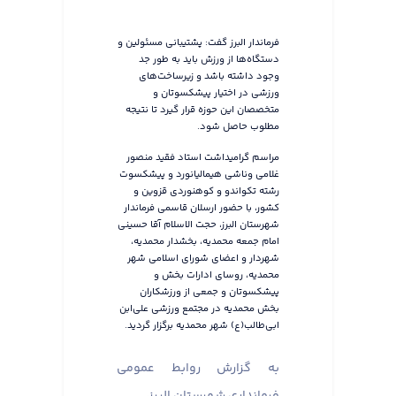
فرماندار البرز گفت: پشتیبانی مسئولین و
دستگاه‌ها از ورزش باید به طور جد
وجود داشته باشد و زیرساخت‌های
ورزشی در اختیار پیشکسوتان و
متخصصان این حوزه قرار گیرد تا نتیجه
مطلوب حاصل شود.
مراسم گرامیداشت استاد فقید منصور
غلامی وناشی هیمالیانورد و پیشكسوت
رشته تکواندو و كوهنوردی قزوین و
كشور، با حضور ارسلان قاسمی فرماندار
شهرستان البرز، حجت الاسلام آقا حسینی
امام جمعه محمدیه، بخشدار محمدیه،
شهردار و اعضای شورای اسلامی شهر
محمدیه، روسای ادارات بخش و
پیشکسوتان و جمعی از ورزشکاران
بخش محمدیه در مجتمع ورزشی علی‌ابن
ابی‌طالب(ع) شهر محمدیه برگزار گردید.
به گزارش روابط عمومی
فرمانداری شهرستان البرز،