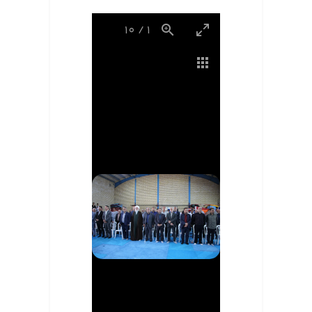
10
/
1