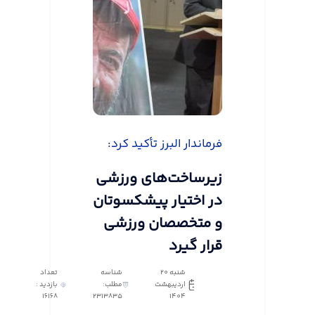
فرماندار البرز تأکید کرد:
زیرساخت‌های ورزشی
در اختیار پیشکسوتان
و متخصصان ورزشی
قرار گیرد
شنبه 20
شناسه
تعداد
اردیبهشت
مطلب:
بازدید :
16168
2313835
1404