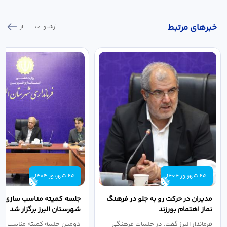
خبر‌های مرتبط
آرشیو اخبـــــــــــار
25 شهریور 1404
25 شهریور 1404
مدیران در حرکت رو به جلو در فرهنگ
جلسه کمیته مناسب سازی مع
نماز اهتمام بورزند
شهرستان البرز برگزار شد
فرماندار البرز گفت: در جلسات فرهنگی
دومین جلسه کمیته مناسب ساز