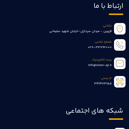
ارتباط با ما
نشانی:
قزوین - میدان سرداران-خیابان شهید سلیمانی
شماره تماس:
028-33892000
پست الکترونیک:
info@ostan-qz.ir
کدپستی:
3414613155
شبکه های اجتماعی