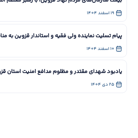
بیعت سازمان‌های مردم نهاد قزوین، با رهبر معظم انقل
19 اسفند 1404
پیام تسلیت نماینده ولی فقیه و استاندار قزوین به من
10 اسفند 1404
یادبود شهدای مقتدر و مظلوم مدافع امنیت استان قزوین _0.25
25 دی 1404