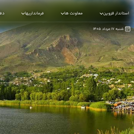
استاندار قزوین - استانداری قزوین
استاندار قزوین
معاونت ها
فرمانداریها
دفا
شنبه 17 مرداد 1405