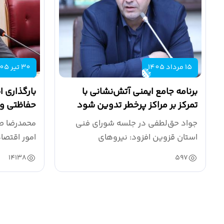
15 مرداد 1405
30 تیر 1405
برنامه جامع ایمنی آتش‌نشانی با
بارگذاری ا
تمرکز بر مراکز پرخطر تدوین شود
حفاظتی و
جواد حق‌لطفی در جلسه شورای فنی
محمدرضا ص
استان قزوین افزود: نیروهای
امور اقتصا
آتش‌نشانی طی سال...
ستاد...
14138
597