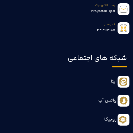
پست الکترونیک:
info@ostan-qz.ir
کدپستی:
3414613155
شبکه های اجتماعی
ایتا
واتس آپ
روبیکا