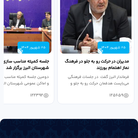
25 شهریور 1404
25 شهریور 1404
مدیران در حرکت رو به جلو در فرهنگ
جلسه کمیته مناسب سازی مع
نماز اهتمام بورزند
شهرستان البرز برگزار شد
فرماندار البرز گفت: در جلسات فرهنگی
دومین جلسه کمیته مناسب ساز
می‌بایست هدفمان حرکت رو به جلو و
و اماکن عمومی شهرستان البرز
دستیابی...
۱۴۰۴ به...
122392
125659