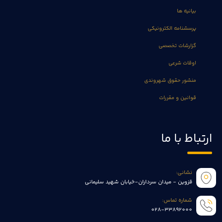
بیانیه ها
پرسشنامه الکترونیکی
گزارشات تخصصی
اوقات شرعی
منشور حقوق شهروندی
قوانین و مقررات
ارتباط با ما
نشانی:
قزوین - میدان سرداران-خیابان شهید سلیمانی
شماره تماس:
028-33892000