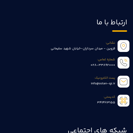
ارتباط با ما
نشانی:
قزوین - میدان سرداران-خیابان شهید سلیمانی
شماره تماس:
028-33892000
پست الکترونیک:
info@ostan-qz.ir
کدپستی:
3414613155
شبکه های اجتماعی