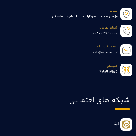
نشانی:
قزوین - میدان سرداران-خیابان شهید سلیمانی
شماره تماس:
028-33892000
پست الکترونیک:
info@ostan-qz.ir
کدپستی:
3414613155
شبکه های اجتماعی
ایتا