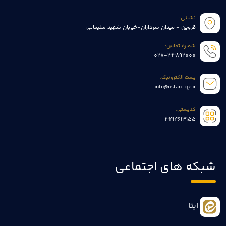
نشانی:
قزوین - میدان سرداران-خیابان شهید سلیمانی
شماره تماس:
028-33892000
پست الکترونیک:
info@ostan-qz.ir
کدپستی:
3414613155
شبکه های اجتماعی
ایتا