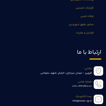
گزارشات تخصصی
اوقات شرعی
منشور حقوق شهروندی
قوانین و مقررات
ارتباط با ما
نشانی:
قزوین - میدان سرداران-خیابان شهید سلیمانی
شماره تماس:
028-33892000
پست الکترونیک:
info@ostan-qz.ir