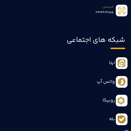
کدپستی:
3414613155
شبکه های اجتماعی
ایتا
واتس آپ
روبیکا
بله