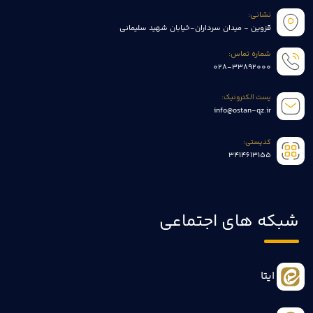
نشانی:
قزوین - میدان سرداران-خیابان شهید سلیمانی
شماره تماس:
028-33892000
پست الکترونیک:
info@ostan-qz.ir
کدپستی:
3414613155
شبکه های اجتماعی
ایتا