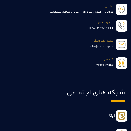
نشانی:
قزوین - میدان سرداران-خیابان شهید سلیمانی
شماره تماس:
028-33892000
پست الکترونیک:
info@ostan-qz.ir
کدپستی:
3414613155
شبکه های اجتماعی
ایتا