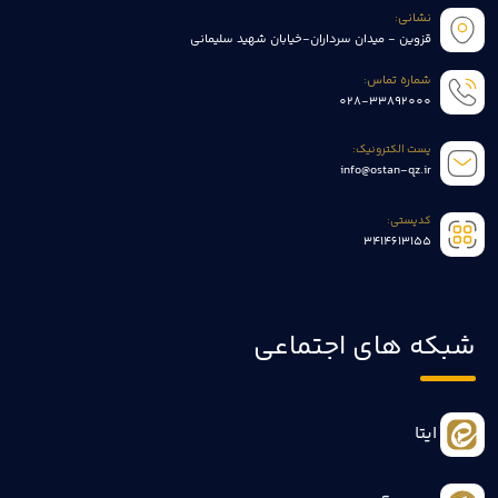
نشانی:
قزوین - میدان سرداران-خیابان شهید سلیمانی
شماره تماس:
028-33892000
پست الکترونیک:
info@ostan-qz.ir
کدپستی:
3414613155
شبکه های اجتماعی
ایتا