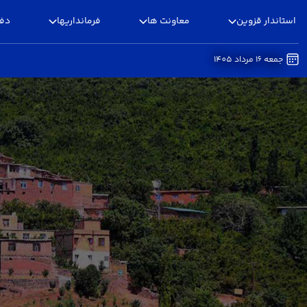
استاندار قزوین
معاونت ها
فرمانداریها
دفا
جمعه 16 مرداد 1405
آموزش انتخابات - استانداری قزوین