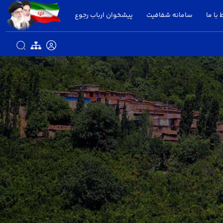
 با ما
سامانه شفافیت
پیشخوان ارباب رجوع