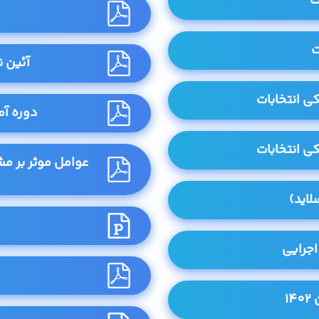
ت
ت
آئین نا
ی انتخابات
دوره آم
ی انتخابات
عوامل موثر بر مش
لاید)
اجرایی
1