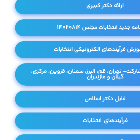
ارائه دکتر کبیری
مه جدید انتخابات مجلس 14020814
وزش فرآیندهای الکترونیکی انتخابات
ارکت- تهران، قم، البرز، سمنان، قزوین، مرکزی،
گیلان و مازندران
فایل دکتر اسلامی
فرآیندهای انتخابات