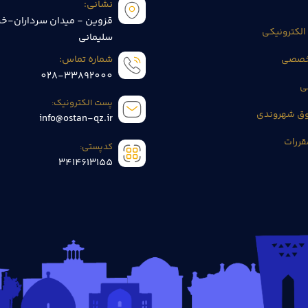
نشانی:
قزوین - میدان سرداران-خی
الکترونیکی
سلیمانی
تخصصی
شماره تماس:
028-33892000
ی
پست الکترونیک:
وق شهروندی
info@ostan-qz.ir
قررات
کدپستی:
3414613155