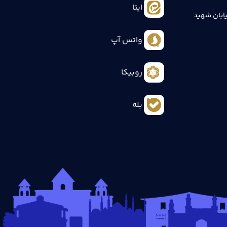
ایتا
ابان شهید
واتس آپ
روبیکا
بله