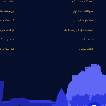
اهداف و وظایف
بیانیه ها
سوالات متداول
پرسشنامه 
ساختار سازمانی
گزارشات 
استانداری در رسانه ها
اوقات شرع
انتصابات
منشور حق
جهاد تبیین
قوانین و م