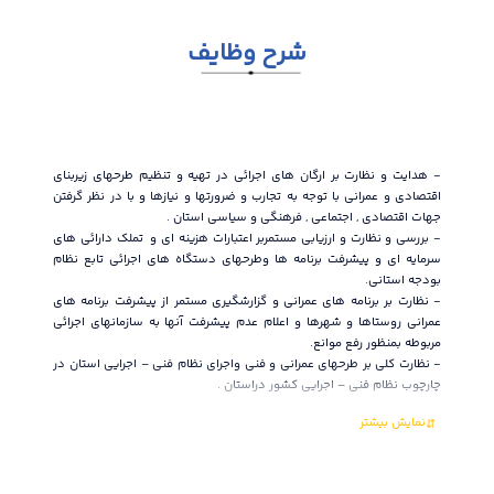
شرح وظایف
- هدايت و نظارت بر ارگان های اجرائی در تهيه و تنظيم طرحهای زيربناي
- انج
اقتصادی و عمرانی با توجه به تجارب و ضرورتها و نيازها و با در نظر گرفتن
و شور
جهات اقتصادی , اجتماعی , فرهنگی و سياسی استان .
برحسب
- بررسي و نظارت و ارزيابی مستمربر اعتبارات هزينه ای و تملك دارائي هاي
- برر
سرمايه اي و پيشرفت برنامه ها وطرحهای دستگاه های اجرائی تابع نظام
كارشنا
بودجه استانی.
- هدا
- نظارت بر برنامه هاي عمراني و گزارشگيري مستمر از پيشرفت برنامه هاي
عمران
عمراني روستاها و شهرها و اعلام عدم پيشرفت آنها به سازمانهاي اجرائي
اقتصا
مربوطه بمنظور رفع موانع.
- نظا
- نظارت كلي بر طرحهاي عمراني و فني واجراي نظام فني – اجرايي استان در
ملی و 
چارچوب نظام فني – اجرايي كشور دراستان .
- ارز