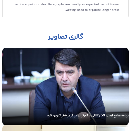
particular point or idea. Paragraphs are usually an expected part of formal
writing, used to organize longer prose.
گالری تصاویر
A paragraph is a self-contained unit of a discourse in writing dealing with a
particular point or idea. Paragraphs are usually an expected part of formal
A paragraph is a self-contained unit of a discourse in writing dealing with a
writing, used to organize longer prose.
particular point or idea. Paragraphs are usually an expected part of formal
برنامه جامع ایمنی آتش‌نشانی با تمرکز بر مراکز پرخطر تدوین شود
writing, used to organize longer prose.