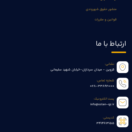
منشور حقوق شهروندی
قوانین و مقررات
ارتباط با ما
نشانی:
قزوین - میدان سرداران-خیابان شهید سلیمانی
شماره تماس:
028-33892000
پست الکترونیک:
info@ostan-qz.ir
کدپستی:
3414613155