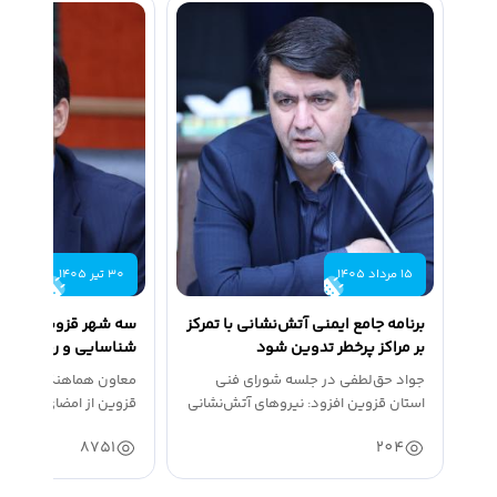
15 مرداد 1405
30 تیر 1405
برنامه جامع ایمنی آتش‌نشانی با تمرکز
سه شهر قزوین در طر
بر مراکز پرخطر تدوین شود
شناسایی و رفع نقاط ح
انتخاب شدند
جواد حق‌لطفی در جلسه شورای فنی
معاون هماهنگی امور عمر
استان قزوین افزود: نیروهای آتش‌نشانی
قزوین از امضای تفاهم‌نا
طی سال...
اتحادیه...
8751
204