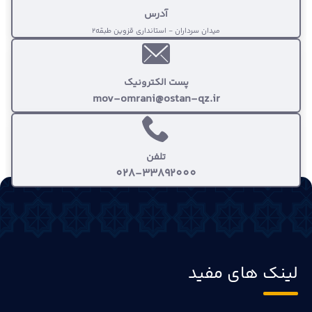
آدرس
میدان سرداران - استانداری قزوین طبقه2
پست الکترونیک
mov-omrani@ostan-qz.ir
تلفن
028-33892000
لینک های مفید