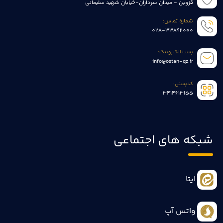
قزوین - میدان سرداران-خیابان شهید سلیمانی
شماره تماس:
028-33892000
پست الکترونیک:
info@ostan-qz.ir
کدپستی:
3414613155
شبکه های اجتماعی
ایتا
واتس آپ