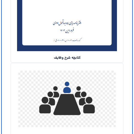
کتابچه شرح وظایف