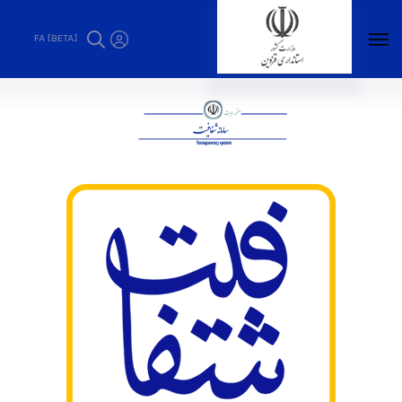
FA [BETA]
سامانه شفافیت - استانداری قزوین