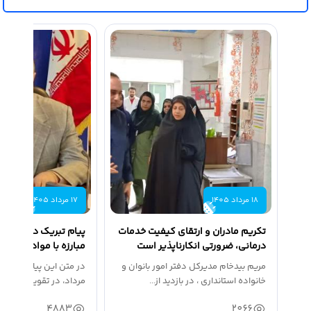
18 مرداد 1405
17 مرداد 1405
تکریم مادران و ارتقای کیفیت خدمات
پیام تبریک دبیر شور
درمانی، ضرورتی انکارناپذیر است
مبارزه با مواد مخدر ا
مناسبت روز خبرنگار...
مریم بیدخام مدیرکل دفتر امور بانوان و
در متن این پیام آمده
خانواده استانداری ، در بازدید از...
مرداد، در تقویم افتخارا
4883
2066