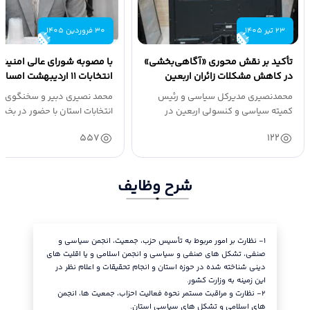
23 تیر 1405
30 فروردین 1405
تأکید بر نقش محوری «آگاهی‌بخشی»
با مصوبه شورای عالی امنیت 
در کاهش مشکلات زائران اربعین
انتخابات ۱۱ اردیبهشت ام
۶۰ روز پس از...
محمدنصیری مدیرکل سیاسی و رئیس
محمد نصیری دبیر و سخنگوی س
کمیته سیاسی و کنسولی اربعین در
نشست اربعین...
شبکه قزوین...
557
122
شرح وظایف
١- نظارت بر امور مربوط به تأسیس حزب، جمعیت، انجمن سیاسی و
استان.
صنفی، تشکل های صنفی و سیاسی و انجمن اسلامی و یا اقلیت های
٦- نظارت
دینی شناخته شده در حوزه استان و انجام تحقیقات و اعلام نظر در
سنجش میز
این زمینه به وزارت کشور.
انتخابیه 
٢- نظارت و مراقبت مستمر نحوه فعالیت احزاب، جمعیت ها، انجمن
٧- راهبر
های اسلامی و تشکل های سیاسی استان.
ارسال دست