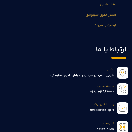
اوقات شرعی
منشور حقوق شهروندی
قوانین و مقررات
ارتباط با ما
نشانی:
قزوین - میدان سرداران-خیابان شهید سلیمانی
شماره تماس:
028-33892000
پست الکترونیک:
info@ostan-qz.ir
کدپستی:
3414613155