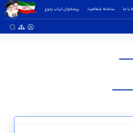
 با ما
سامانه شفافیت
پیشخوان ارباب رجوع