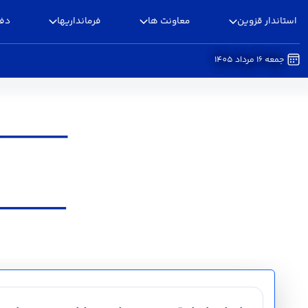
استاندار قزوین
معاونت ها
فرمانداریها
دفا
جمعه 16 مرداد 1405
اخبار - استانداری قزوین