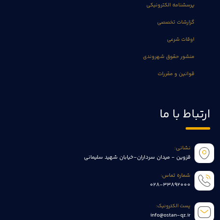
پرسشنامه الکترونیکی
گزارشات تخصصی
اوقات شرعی
منشور حقوق شهروندی
قوانین و مقررات
ارتباط با ما
نشانی:
قزوین - میدان سرداران-خیابان شهید سلیمانی
شماره تماس:
028-33892000
پست الکترونیک:
info@ostan-qz.ir