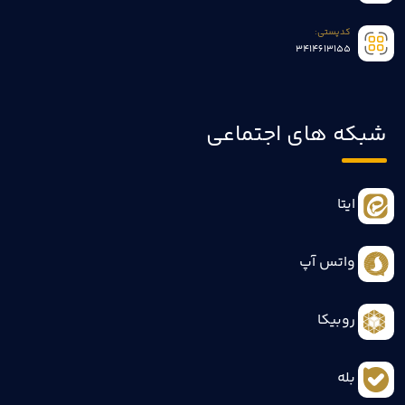
کدپستی:
3414613155
شبکه های اجتماعی
ایتا
واتس آپ
روبیکا
بله