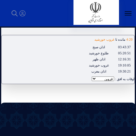
اوقات شرعی - استانداری قزوین
20
:
4
مانده تا
غروب خورشید
03:43:37
اذان صبح
05:20:51
طلوع خورشید
12:16:31
اذان ظهر
19:10:05
غروب خورشید
19:30:21
اذان مغرب
اوقات به افق :