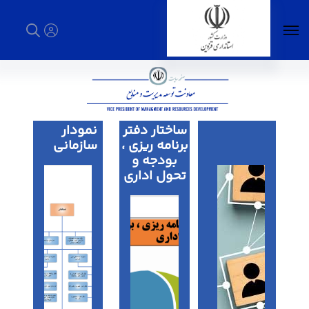
تشکیلات-تفضیلی - استانداری قزوین
چارت
ساختار دفتر
نمودار
استانداری
برنامه ریزی ،
سازمانی
بودجه و
تحول اداری