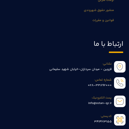
اوقات شرعی
منشور حقوق شهروندی
قوانین و مقررات
ارتباط با ما
نشانی:
قزوین - میدان سرداران-خیابان شهید سلیمانی
شماره تماس:
028-33892000
پست الکترونیک:
info@ostan-qz.ir
کدپستی:
3414613155