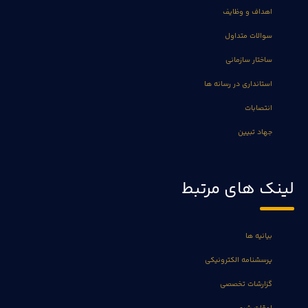
اهداف و وظایف
سوالات متداول
ساختار سازمانی
استانداری در رسانه ها
انتصابات
جهاد تبیین
لینک های مرتبط
بیانیه ها
پرسشنامه الکترونیکی
گزارشات تخصصی