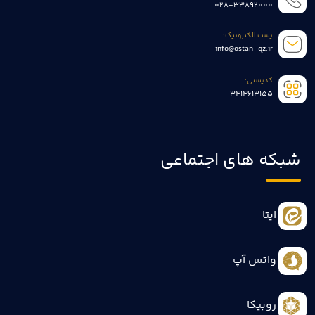
028-33892000
پست الکترونیک:
info@ostan-qz.ir
کدپستی:
3414613155
شبکه های اجتماعی
ایتا
واتس آپ
روبیکا