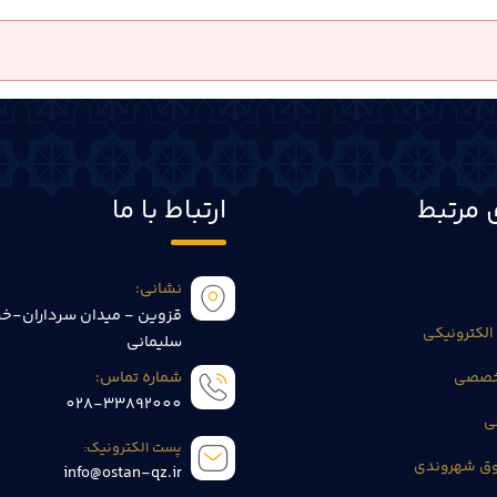
 مرتبط
ارتباط با ما
نشانی:
قزوین - میدان سرداران-خی
الکترونیکی
سلیمانی
تخصصی
شماره تماس:
028-33892000
ی
پست الکترونیک:
وق شهروندی
info@ostan-qz.ir