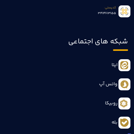
کدپستی:
3414613155
شبکه های اجتماعی
ایتا
واتس آپ
روبیکا
بله