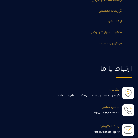
پرسشنامه الکترونیکی
گزارشات تخصصی
اوقات شرعی
منشور حقوق شهروندی
قوانین و مقررات
ارتباط با ما
نشانی:
قزوین - میدان سرداران-خیابان شهید سلیمانی
شماره تماس:
028-33892000
پست الکترونیک:
info@ostan-qz.ir