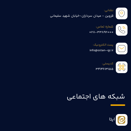
نشانی:
قزوین - میدان سرداران-خیابان شهید سلیمانی
شماره تماس:
028-33892000
پست الکترونیک:
info@ostan-qz.ir
کدپستی:
3414613155
شبکه های اجتماعی
ایتا