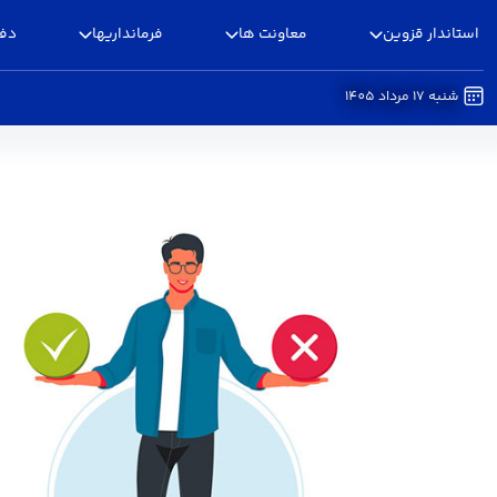
استاندار قزوین
معاونت ها
فرمانداریها
دفا
شنبه 17 مرداد 1405
نظر سنجی میز خدمت - استانداری قزوین