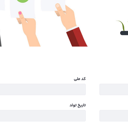
کد ملی
تاریخ تولد