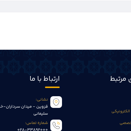
 مرتبط
ارتباط با ما
نشانی:
قزوین - میدان سرداران-خی
الکترونیکی
سلیمانی
تخصصی
شماره تماس:
028-33892000