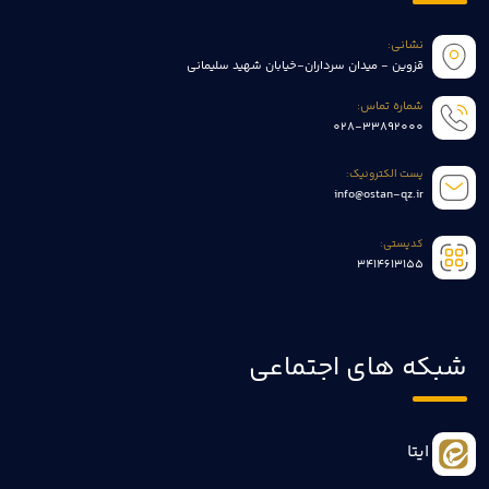
نشانی:
قزوین - میدان سرداران-خیابان شهید سلیمانی
شماره تماس:
028-33892000
پست الکترونیک:
info@ostan-qz.ir
کدپستی:
3414613155
شبکه های اجتماعی
ایتا