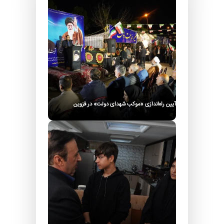
آیین راه‌اندازی «موکب شهدای دولت» در قزوین