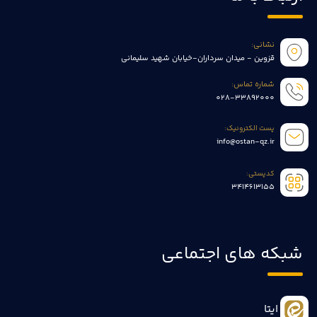
نشانی:
قزوین - میدان سرداران-خیابان شهید سلیمانی
شماره تماس:
028-33892000
پست الکترونیک:
info@ostan-qz.ir
کدپستی:
3414613155
شبکه های اجتماعی
ایتا