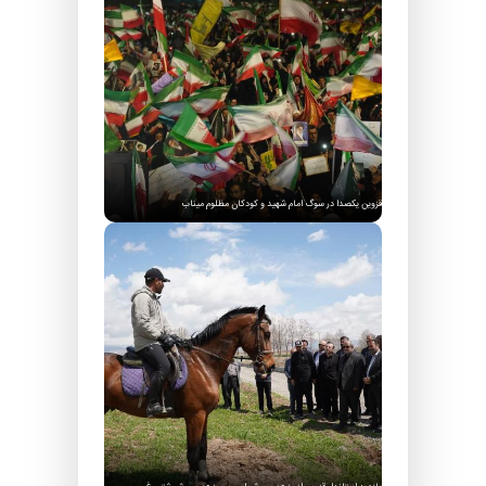
قزوین یکصدا در سوگ امام شهید و کودکان مظلوم میناب