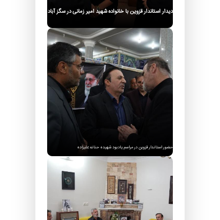
دیدار استاندار قزوین با خانواده شهید امیر زمانی در سگز آباد
حضور استاندار قزوین در مراسم یادبود شهیده حنانه علیزاده