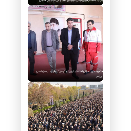
بازدید استاندار قزوین از مزرعه پرورش اسب و مزرعه پرورش شترمرغ
حضور معاون عمرانی استاندار قزوین در کوهین// بازدید از هلال احمر و
اورژانس