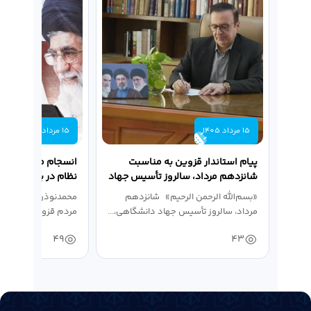
15 مرداد 1405
15 مرداد 1405
پیام استاندار قزوین به مناسبت
انسجام ملی و حضور م
شانزدهم مرداد، سالروز تأسیس جهاد
نظام در بزنگاه‌های
دانشگاهی
«بسم‌الله الرحمن الرحیم» شانزدهم
محمدنوذری استاندار ق
مرداد، سالروز تأسیس جهاد دانشگاهی،...
مردم قزوین در خون‌
و حمایت...
49
43