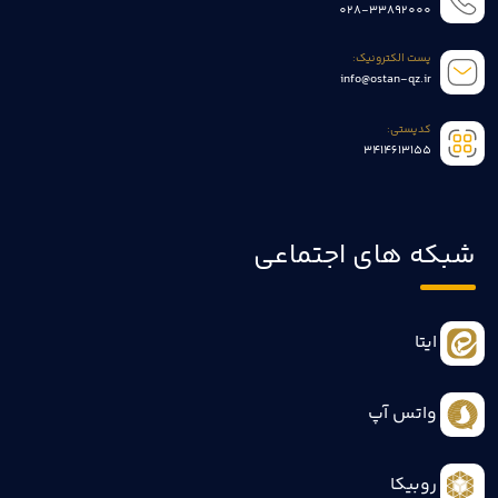
028-33892000
پست الکترونیک:
info@ostan-qz.ir
کدپستی:
3414613155
شبکه های اجتماعی
ایتا
واتس آپ
روبیکا