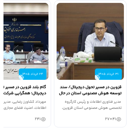
31 خرداد 1405
24 خرداد 1405
قزوین در مسیر تحول دیجیتال/ سند
گام بلند قزوین در مسیر تح
توسعه هوش مصنوعی استان در حال
دیجیتال؛ همگرایی شرکت‌ها
نهایی شدن است.
برای توسعه هوش...
مدیر فناوری اطلاعات و رئیس کارگروه
مهرداد کشاورز رضایی، مدیر فن
تخصصی هوش مصنوعی استان قزوین،
اطلاعات، امنیت فضای مجازی و
از...
دولت استان...
241
27041